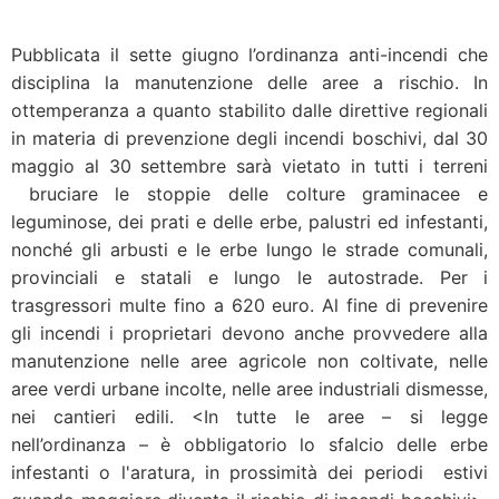
Pubblicata
il
sette
giugno
l’ordinanza
anti-incendi
che
disciplina
la
manutenzione
delle
aree
a
rischio
. In
ottemperanza
a
quanto
stabilito
dalle
direttive
regionali
in
materia
di
prevenzione
degli
incendi
boschivi
,
dal
30
maggio
al 30
settembre
sarà
vietato
in tutti i
terreni
bruciare
le
stoppie
delle
colture
graminacee
e
leguminose
,
dei
prati
e
delle
erbe
,
palustri
ed
infestanti
,
nonché
gli
arbusti
e le
erbe
lungo
le
strade
comunali
,
provinciali
e
statali
e
lungo
le
autostrade
. Per i
trasgressori
multe
fino
a 620 euro. Al fine
di
prevenire
gli
incendi
i
proprietari
devono
anche
provvedere
alla
manutenzione
nelle
aree
agricole
non
coltivate
,
nelle
aree
verdi
urbane
incolte
,
nelle
aree
industriali
dismesse
,
nei
cantieri
edili
. <In tutte le aree – si legge
nell’ordinanza – è obbligatorio lo sfalcio delle erbe
infestanti o l'aratura, in prossimità dei periodi estivi