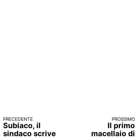
PRECEDENTE
PROSSIMO
Continua a leggere
Subiaco, il
Il primo
sindaco scrive
macellaio di