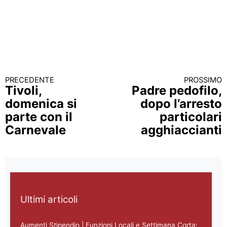
PRECEDENTE
PROSSIMO
Continua a leggere
Tivoli,
Padre pedofilo,
domenica si
dopo l’arresto
parte con il
particolari
Carnevale
agghiaccianti
Ultimi articoli
Aumenti Stipendio | Funzioni Locali e Settimana Corta: