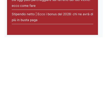
ecco come fare
Stipendio netto | Ecco i bonus del 2026: chi ne avrà di
più in busta paga