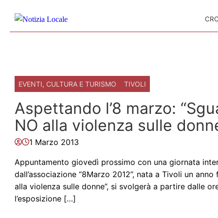
Skip to content
CR
EVENTI, CULTURA E TURISMO
TIVOLI
Aspettando l’8 marzo: “Sgua
NO alla violenza sulle donn
1 Marzo 2013
Appuntamento giovedì prossimo con una giornata intera
dall’associazione “8Marzo 2012”, nata a Tivoli un anno fa
alla violenza sulle donne”, si svolgerà a partire dalle or
l’esposizione […]