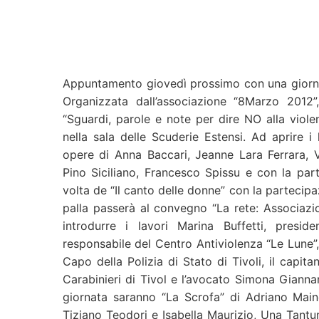
Appuntamento giovedì prossimo con una giornat
Organizzata dall’associazione “8Marzo 2012”, 
“Sguardi, parole e note per dire NO alla violen
nella sala delle Scuderie Estensi. Ad aprire i 
opere di Anna Baccari, Jeanne Lara Ferrara, V
Pino Siciliano, Francesco Spissu e con la par
volta de “Il canto delle donne” con la partecipa
palla passerà al convegno “La rete: Associazion
introdurre i lavori Marina Buffetti, presid
responsabile del Centro Antiviolenza “Le Lune”
Capo della Polizia di Stato di Tivoli, il ca
Carabinieri di Tivol e l’avocato Simona Giannan
giornata saranno “La Scrofa” di Adriano Maino
Tiziano Teodori e Isabella Maurizio, Una Tantum