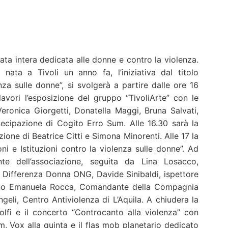
a intera dedicata alle donne e contro la violenza.
nata a Tivoli un anno fa, l’iniziativa dal titolo
za sulle donne”, si svolgerà a partire dalle ore 16
lavori l’esposizione del gruppo “TivoliArte” con le
eronica Giorgetti, Donatella Maggi, Bruna Salvati,
tecipazione di Cogito Erro Sum. Alle 16.30 sarà la
zione di Beatrice Citti e Simona Minorenti. Alle 17 la
i e Istituzioni contro la violenza sulle donne”. Ad
ente dell’associazione, seguita da Lina Losacco,
, Differenza Donna ONG, Davide Sinibaldi, ispettore
pitano Emanuela Rocca, Comandante della Compagnia
geli, Centro Antiviolenza di L’Aquila. A chiudera la
lfi e il concerto “Controcanto alla violenza” con
, Vox alla quinta e il flas mob planetario dedicato