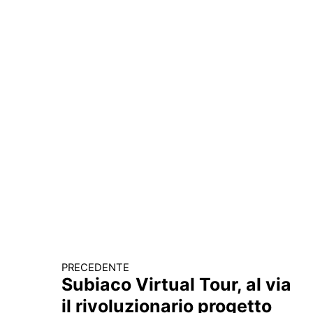
PRECEDENTE
Continua a leggere
Subiaco Virtual Tour, al via
il rivoluzionario progetto