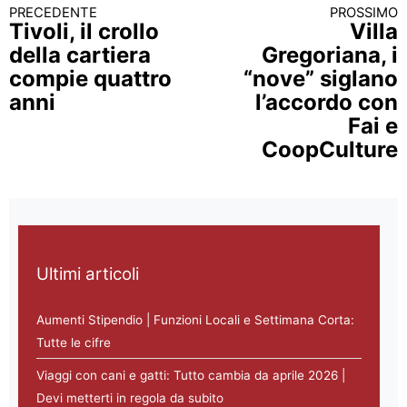
PRECEDENTE
PROSSIMO
Continua a leggere
Tivoli, il crollo
Villa
della cartiera
Gregoriana, i
compie quattro
“nove” siglano
anni
l’accordo con
Fai e
CoopCulture
Ultimi articoli
Aumenti Stipendio | Funzioni Locali e Settimana Corta:
Tutte le cifre
Viaggi con cani e gatti: Tutto cambia da aprile 2026 |
Devi metterti in regola da subito