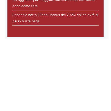
ecco come fare
Stipendio netto | Ecco i bonus del 2026: chi ne avrà di
più in busta paga