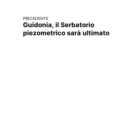
PRECEDENTE
Continua a leggere
Guidonia, il Serbatorio
piezometrico sarà ultimato