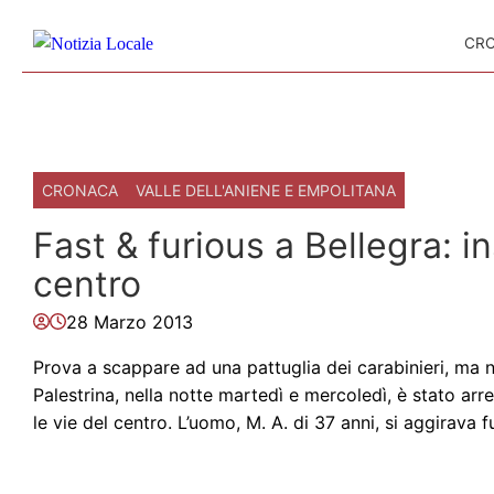
Skip to content
CR
CRONACA
VALLE DELL'ANIENE E EMPOLITANA
Fast & furious a Bellegra: i
centro
28 Marzo 2013
Prova a scappare ad una pattuglia dei carabinieri, ma non
Palestrina, nella notte martedì e mercoledì, è stato ar
le vie del centro. L’uomo, M. A. di 37 anni, si aggirava 