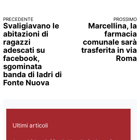
PRECEDENTE
PROSSIMO
Continua a leggere
Svaligiavano le
Marcellina, la
abitazioni di
farmacia
ragazzi
comunale sarà
adescati su
trasferita in via
facebook,
Roma
sgominata
banda di ladri di
Fonte Nuova
Ultimi articoli