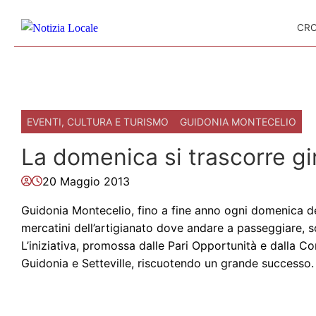
Skip to content
CR
EVENTI, CULTURA E TURISMO
GUIDONIA MONTECELIO
La domenica si trascorre gi
20 Maggio 2013
Guidonia Montecelio, fino a fine anno ogni domenica de
mercatini dell’artigianato dove andare a passeggiare,
L’iniziativa, promossa dalle Pari Opportunità e dalla Con
Guidonia e Setteville, riscuotendo un grande successo