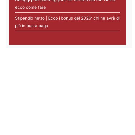
ecco come fare
Stipendio netto | Ecco i bonus del 2026: chi ne avrà di
più in busta paga