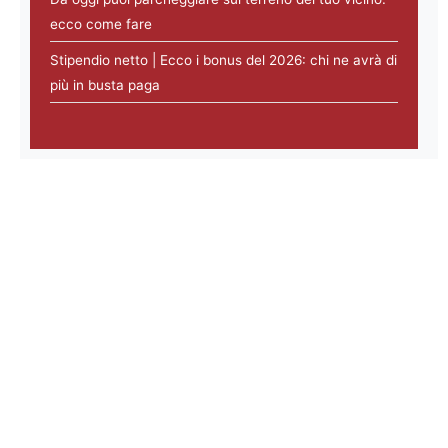
ecco come fare
Stipendio netto | Ecco i bonus del 2026: chi ne avrà di
più in busta paga