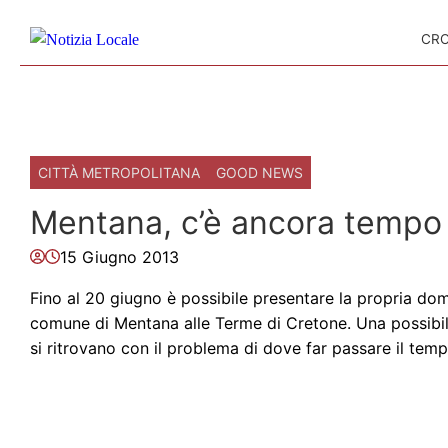
Skip to content
CR
CITTÀ METROPOLITANA
GOOD NEWS
Mentana, c’è ancora tempo pe
15 Giugno 2013
Fino al 20 giugno è possibile presentare la propria doma
comune di Mentana alle Terme di Cretone. Una possibili
si ritrovano con il problema di dove far passare il tempo 