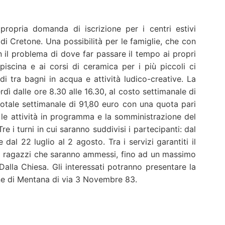
propria domanda di iscrizione per i centri estivi
i Cretone. Una possibilità per le famiglie, che con
n il problema di dove far passare il tempo ai propri
 piscina e ai corsi di ceramica per i più piccoli ci
i tra bagni in acqua e attività ludico-creative. La
erdì dalle ore 8.30 alle 16.30, al costo settimanale di
otale settimanale di 91,80 euro con una quota pari
e attività in programma e la somministrazione del
e i turni in cui saranno suddivisi i partecipanti: dal
e dal 22 luglio al 2 agosto. Tra i servizi garantiti il
i i ragazzi che saranno ammessi, fino ad un massimo
alla Chiesa. Gli interessati potranno presentare la
ne di Mentana di via 3 Novembre 83.