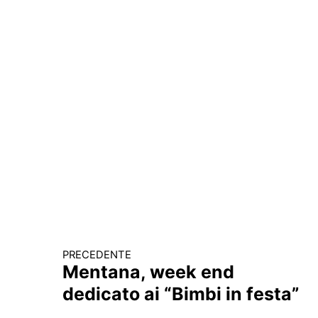
PRECEDENTE
Continua a leggere
Mentana, week end
dedicato ai “Bimbi in festa”