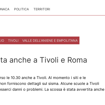
ONACA
POLITICA
TERRITORI
LIO
TIVOLI
VALLE DELL'ANIENE E EMPOLITANA
ita anche a Tivoli e Roma
so le 10.30 anche a Tivoli. Al momento i siti e le
 non forniscono dettagli sul sisma. Alcune scuole a Tivoli
serci danni o problemi. La scossa è stata avvertita anche