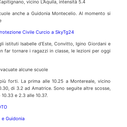
Capitignano, vicino L’Aquila, intensità 5.4
uole anche a Guidonia Montecelio. Al momento si
e
Protezione Civile Curcio a SkyTg24
li istituti Isabelle d’Este, Convitto, Igino Giordani e
n far tornare i ragazzi in classe, le lezioni per oggi
evacuate alcune scuole
iù forti. La prima alle 10.25 a Montereale, vicino
0.30, di 3.2 ad Amatrice. Sono seguite altre scosse,
10.33 e 2.3 alle 10.37.
OTO
li e Guidonia