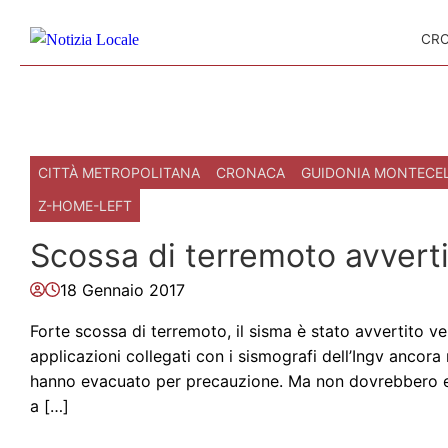
Skip to content
CR
CITTÀ METROPOLITANA
CRONACA
GUIDONIA MONTECE
Z-HOME-LEFT
Scossa di terremoto avvert
18 Gennaio 2017
Forte scossa di terremoto, il sisma è stato avvertito ver
applicazioni collegati con i sismografi dell’Ingv ancora
hanno evacuato per precauzione. Ma non dovrebbero es
a […]