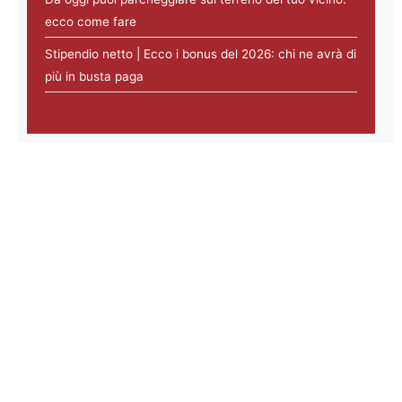
ecco come fare
Stipendio netto | Ecco i bonus del 2026: chi ne avrà di
più in busta paga