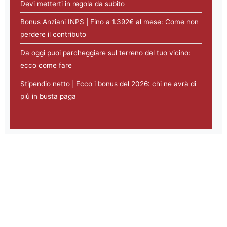
Devi metterti in regola da subito
Bonus Anziani INPS | Fino a 1.392€ al mese: Come non
perdere il contributo
Da oggi puoi parcheggiare sul terreno del tuo vicino:
ecco come fare
Stipendio netto | Ecco i bonus del 2026: chi ne avrà di
più in busta paga