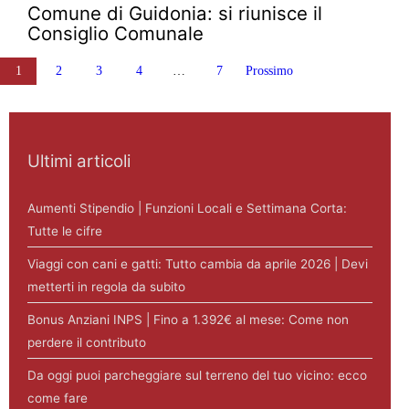
Comune di Guidonia: si riunisce il
Consiglio Comunale
Paginazione degli articoli
1
2
3
4
…
7
Prossimo
Ultimi articoli
Aumenti Stipendio | Funzioni Locali e Settimana Corta:
Tutte le cifre
Viaggi con cani e gatti: Tutto cambia da aprile 2026 | Devi
metterti in regola da subito
Bonus Anziani INPS | Fino a 1.392€ al mese: Come non
perdere il contributo
Da oggi puoi parcheggiare sul terreno del tuo vicino: ecco
come fare