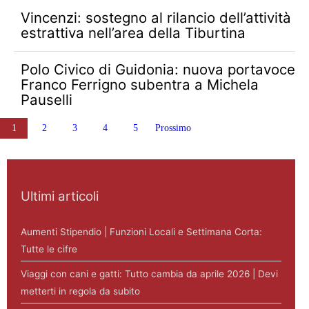
Vincenzi: sostegno al rilancio dell’attività
estrattiva nell’area della Tiburtina
Polo Civico di Guidonia: nuova portavoce
Franco Ferrigno subentra a Michela
Pauselli
Paginazione degli articoli
1
2
3
4
5
Prossimo
Ultimi articoli
Aumenti Stipendio | Funzioni Locali e Settimana Corta:
Tutte le cifre
Viaggi con cani e gatti: Tutto cambia da aprile 2026 | Devi
metterti in regola da subito