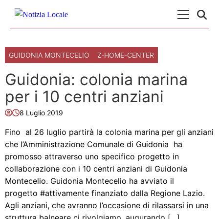
Skip to content
Menu Princ
GUIDONIA MONTECELIO
Z-HOME-CENTER
Guidonia: colonia marina
per i 10 centri anziani
8 Luglio 2019
Fino al 26 luglio partirà la colonia marina per gli anziani
che l’Amministrazione Comunale di Guidonia ha
promosso attraverso uno specifico progetto in
collaborazione con i 10 centri anziani di Guidonia
Montecelio. Guidonia Montecelio ha avviato il
progetto #attivamente finanziato dalla Regione Lazio.
Agli anziani, che avranno l’occasione di rilassarsi in una
struttura balneare ci rivolgiamo, augurando […]