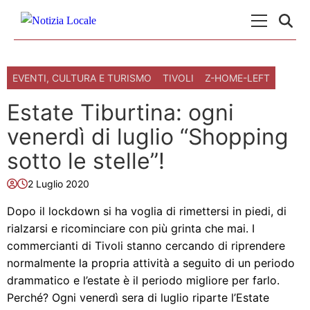
Skip to content
Menu Princ
EVENTI, CULTURA E TURISMO
TIVOLI
Z-HOME-LEFT
Estate Tiburtina: ogni
venerdì di luglio “Shopping
sotto le stelle”!
2 Luglio 2020
Dopo il lockdown si ha voglia di rimettersi in piedi, di
rialzarsi e ricominciare con più grinta che mai. I
commercianti di Tivoli stanno cercando di riprendere
normalmente la propria attività a seguito di un periodo
drammatico e l’estate è il periodo migliore per farlo.
Perché? Ogni venerdì sera di luglio riparte l’Estate