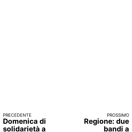
PRECEDENTE
PROSSIMO
Continua a leggere
Domenica di
Regione: due
solidarietà a
bandi a