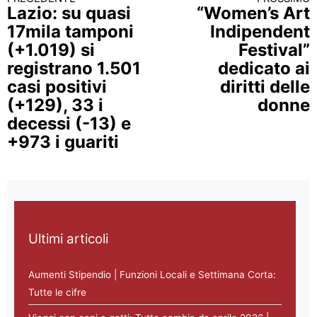
Continua a leggere
Lazio: su quasi
“Women’s Art
17mila tamponi
Indipendent
(+1.019) si
Festival”
registrano 1.501
dedicato ai
casi positivi
diritti delle
(+129), 33 i
donne
decessi (-13) e
+973 i guariti
Ultimi articoli
Aumenti Stipendio | Funzioni Locali e Settimana Corta:
Tutte le cifre