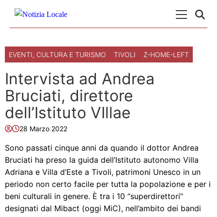
Skip to content
Menu Princ
EVENTI, CULTURA E TURISMO
TIVOLI
Z-HOME-LEFT
Intervista ad Andrea
Bruciati, direttore
dell’Istituto VIllae
28 Marzo 2022
Sono passati cinque anni da quando il dottor Andrea
Bruciati ha preso la guida dell’Istituto autonomo Villa
Adriana e Villa d’Este a Tivoli, patrimoni Unesco in un
periodo non certo facile per tutta la popolazione e per i
beni culturali in genere. È tra i 10 “superdirettori”
designati dal Mibact (oggi MiC), nell’ambito dei bandi