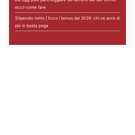
ecco come fare
Stipendio netto | Ecco i bonus del 2026: chi ne avrà di
più in busta paga