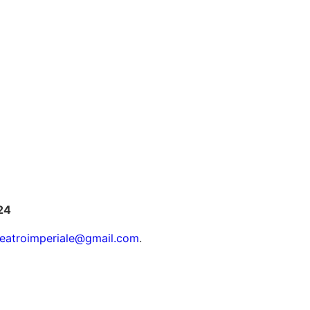
24
teatroimperiale@gmail.com
.