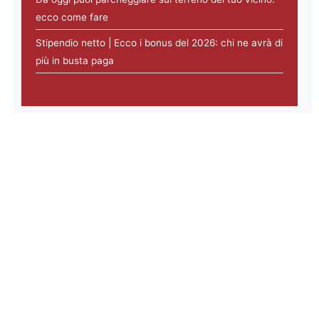
ecco come fare
Stipendio netto | Ecco i bonus del 2026: chi ne avrà di
più in busta paga