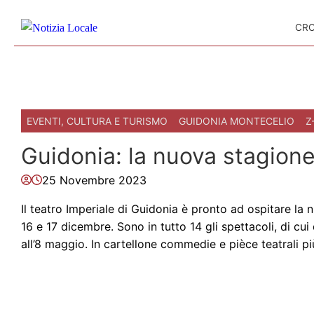
Skip to content
CR
EVENTI, CULTURA E TURISMO
GUIDONIA MONTECELIO
Z
Guidonia: la nuova stagione
25 Novembre 2023
Il teatro Imperiale di Guidonia è pronto ad ospitare la
16 e 17 dicembre. Sono in tutto 14 gli spettacoli, di c
all’8 maggio. In cartellone commedie e pièce teatrali 