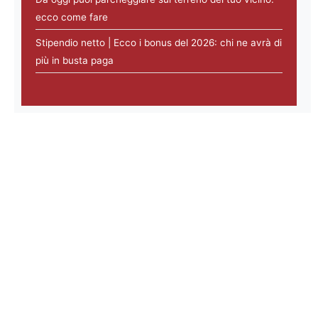
ecco come fare
Stipendio netto | Ecco i bonus del 2026: chi ne avrà di
più in busta paga