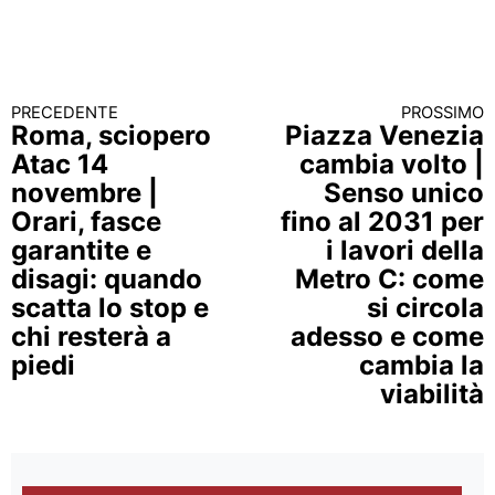
PRECEDENTE
PROSSIMO
Continua a leggere
Roma, sciopero
Piazza Venezia
Atac 14
cambia volto |
novembre |
Senso unico
Orari, fasce
fino al 2031 per
garantite e
i lavori della
disagi: quando
Metro C: come
scatta lo stop e
si circola
chi resterà a
adesso e come
piedi
cambia la
viabilità