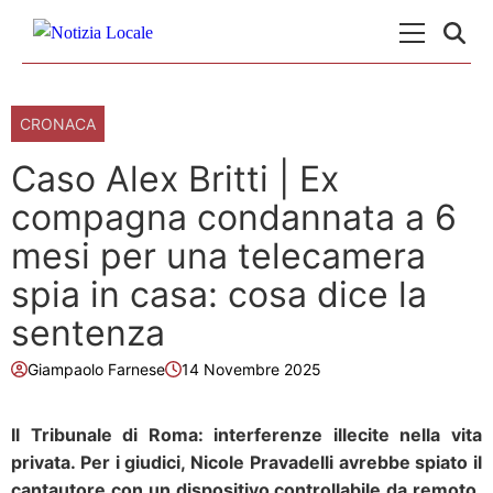
Skip to content
Menu Princ
CRONACA
Caso Alex Britti | Ex
compagna condannata a 6
mesi per una telecamera
spia in casa: cosa dice la
sentenza
Giampaolo Farnese
14 Novembre 2025
Il Tribunale di Roma: interferenze illecite nella vita
privata. Per i giudici, Nicole Pravadelli avrebbe spiato il
cantautore con un dispositivo controllabile da remoto.