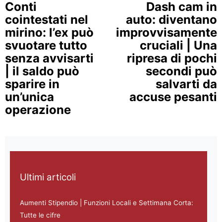
Continua a leggere
Conti
Dash cam in
cointestati nel
auto: diventano
mirino: l’ex può
improvvisamente
svuotare tutto
cruciali | Una
senza avvisarti
ripresa di pochi
| il saldo può
secondi può
sparire in
salvarti da
un’unica
accuse pesanti
operazione
Ultimi articoli
Aumenti Stipendio | Funzioni Locali e Settimana Corta:
Tutte le cifre