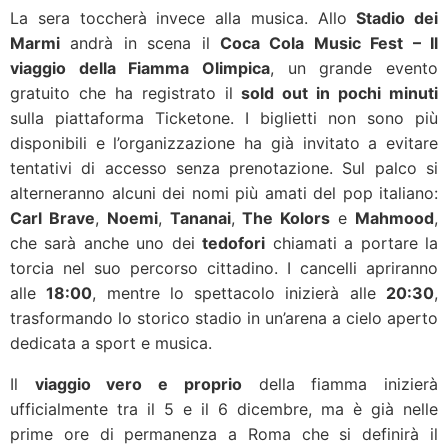
La sera toccherà invece alla musica. Allo
Stadio dei
Marmi
andrà in scena il
Coca Cola Music Fest – Il
viaggio della Fiamma Olimpica
, un grande evento
gratuito che ha registrato il
sold out in pochi minuti
sulla piattaforma Ticketone. I biglietti non sono più
disponibili e l’organizzazione ha già invitato a evitare
tentativi di accesso senza prenotazione. Sul palco si
alterneranno alcuni dei nomi più amati del pop italiano:
Carl Brave
,
Noemi
,
Tananai
,
The Kolors
e
Mahmood
,
che sarà anche uno dei
tedofori
chiamati a portare la
torcia nel suo percorso cittadino. I cancelli apriranno
alle
18:00
, mentre lo spettacolo inizierà alle
20:30
,
trasformando lo storico stadio in un’arena a cielo aperto
dedicata a sport e musica.
Il
viaggio vero e proprio
della fiamma inizierà
ufficialmente tra il 5 e il 6 dicembre, ma è già nelle
prime ore di permanenza a Roma che si definirà il