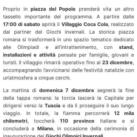
Proprio in
piazza del Popolo
prenderà vita un altro
tassello importante del programma. A partire dalle
17:00 di sabato
aprirà il
Villaggio Coca Cola
, realizzato
dal partner dei Giochi invernali. La storica piazza
romana si trasformerà in uno spazio tematico dedicato
alle Olimpiadi e all’intrattenimento, con
stand,
installazioni e attività
pensate per famiglie, giovani e
turisti. Il villaggio rimarrà operativo fino al
23 dicembre
,
accompagnando l’avvicinarsi delle festività natalizie con
un’atmosfera a cinque cerchi.
La mattina di
domenica 7 dicembre
segnerà la fine
della tappa romana: la torcia lascerà la Capitale per
dirigersi verso la
Tuscia
e da lì proseguire il suo lungo
viaggio. In totale, la fiamma percorrerà
12 mila
chilometri
, toccherà
110 province
italiane e si
concluderà a
Milano
, in occasione della cerimonia di
inaugurazione dei
Giochi Olimpici Invernali
.