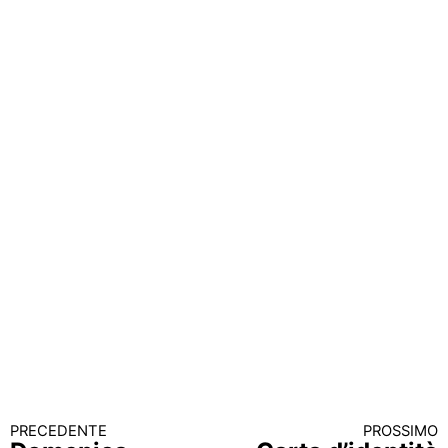
PRECEDENTE
PROSSIMO
Continua a leggere