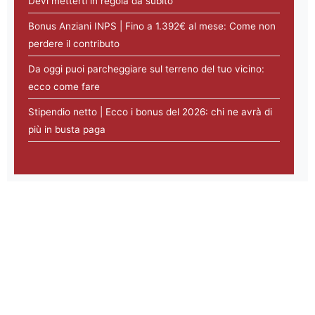
Devi metterti in regola da subito
Bonus Anziani INPS | Fino a 1.392€ al mese: Come non
perdere il contributo
Da oggi puoi parcheggiare sul terreno del tuo vicino:
ecco come fare
Stipendio netto | Ecco i bonus del 2026: chi ne avrà di
più in busta paga