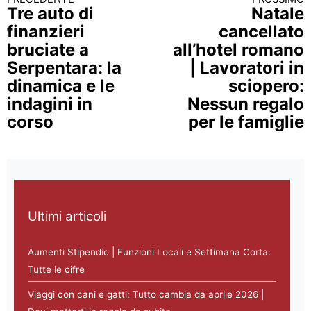
Continua a leggere
Tre auto di
Natale
finanzieri
cancellato
bruciate a
all’hotel romano
Serpentara: la
| Lavoratori in
dinamica e le
sciopero:
indagini in
Nessun regalo
corso
per le famiglie
Ultimi articoli
Aumenti Stipendio | Funzioni Locali e Settimana Corta:
Tutte le cifre
Viaggi con cani e gatti: Tutto cambia da aprile 2026 |