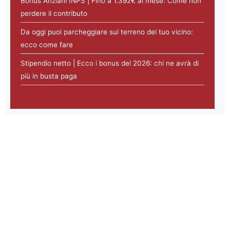
Bonus Anziani INPS | Fino a 1.392€ al mese: Come non
perdere il contributo
Da oggi puoi parcheggiare sul terreno del tuo vicino:
ecco come fare
Stipendio netto | Ecco i bonus del 2026: chi ne avrà di
più in busta paga