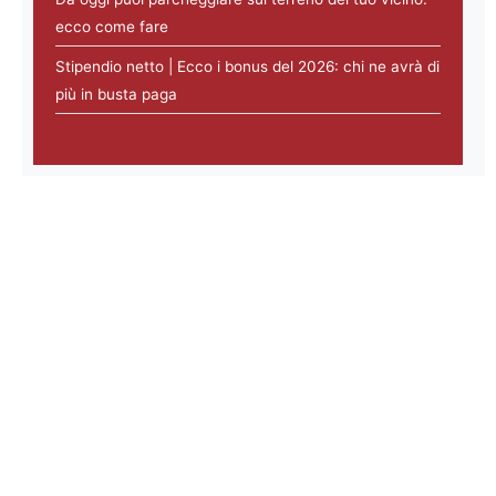
ecco come fare
Stipendio netto | Ecco i bonus del 2026: chi ne avrà di
più in busta paga