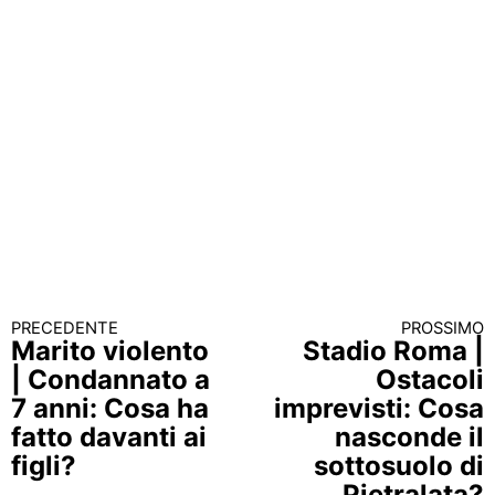
PRECEDENTE
PROSSIMO
Continua a leggere
Marito violento
Stadio Roma |
| Condannato a
Ostacoli
7 anni: Cosa ha
imprevisti: Cosa
fatto davanti ai
nasconde il
figli?
sottosuolo di
Pietralata?