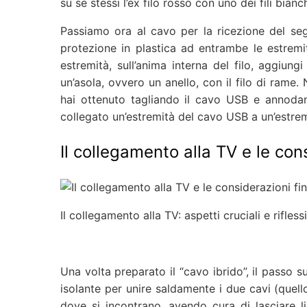
su se stessi l’ex filo rosso con uno dei fili bianch
Passiamo ora al cavo per la ricezione del se
protezione in plastica ad entrambe le estremit
estremità, sull’anima interna del filo, aggiungi
un’asola, ovvero un anello, con il filo di rame.
hai ottenuto tagliando il cavo USB e annodando
collegato un’estremità del cavo USB a un’estrem
Il collegamento alla TV e le cons
Il collegamento alla TV: aspetti cruciali e rifless
Una volta preparato il “cavo ibrido”, il passo su
isolante per unire saldamente i due cavi (quell
dove si incontrano, avendo cura di lasciare l