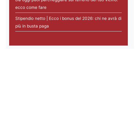
ecco come fare
Stipendio netto | Ecco i bonus del 2026: chi ne avrà di
più in busta paga