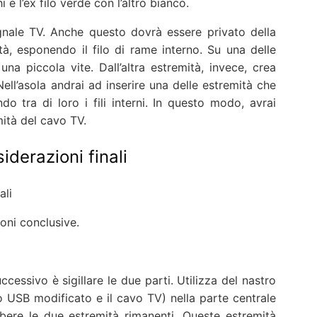
i e l’ex filo verde con l’altro bianco.
gnale TV. Anche questo dovrà essere privato della
à, esponendo il filo di rame interno. Su una delle
 una piccola vite. Dall’altra estremità, invece, crea
 Nell’asola andrai ad inserire una delle estremità che
 tra di loro i fili interni. In questo modo, avrai
ità del cavo TV.
iderazioni finali
ioni conclusive.
ccessivo è sigillare le due parti. Utilizza del nastro
o USB modificato e il cavo TV) nella parte centrale
ibere le due estremità rimanenti. Queste estremità