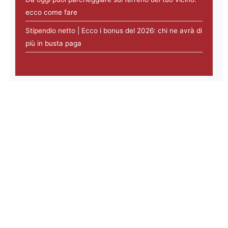
ecco come fare
Stipendio netto | Ecco i bonus del 2026: chi ne avrà di
più in busta paga