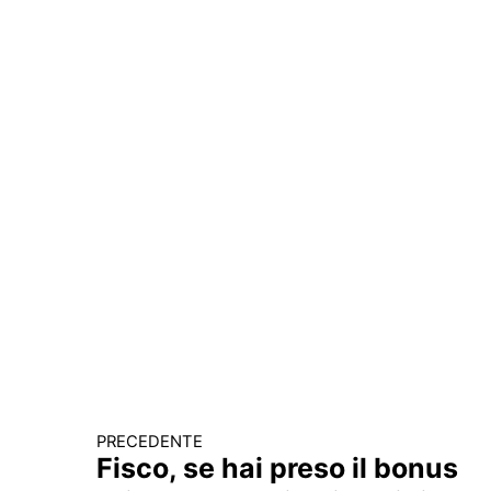
PRECEDENTE
Continua a leggere
Fisco, se hai preso il bonus