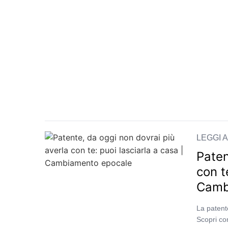
LEGGI 
Paten
con t
Camb
La patente
Scopri com