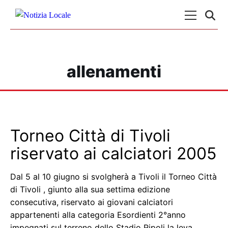
Skip to content
Menu Princ
allenamenti
Torneo Città di Tivoli
riservato ai calciatori 2005
Dal 5 al 10 giugno si svolgherà a Tivoli il Torneo Città
di Tivoli , giunto alla sua settima edizione
consecutiva, riservato ai giovani calciatori
appartenenti alla categoria Esordienti 2°anno
impegnati sul terreno dello Stadio Ripoli la leva