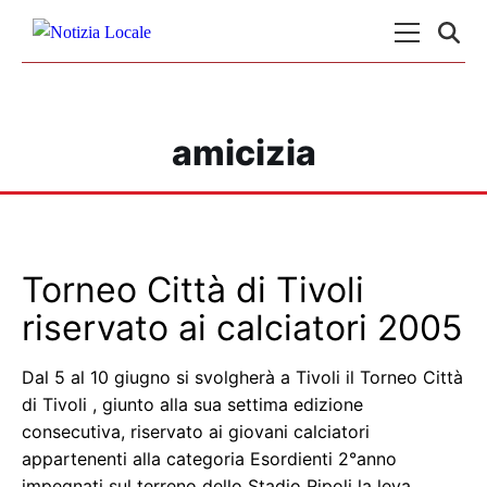
Skip to content
Menu Princ
amicizia
Torneo Città di Tivoli
riservato ai calciatori 2005
Dal 5 al 10 giugno si svolgherà a Tivoli il Torneo Città
di Tivoli , giunto alla sua settima edizione
consecutiva, riservato ai giovani calciatori
appartenenti alla categoria Esordienti 2°anno
impegnati sul terreno dello Stadio Ripoli la leva