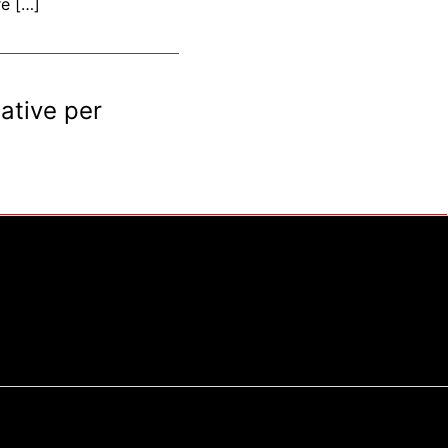
re […]
iative per