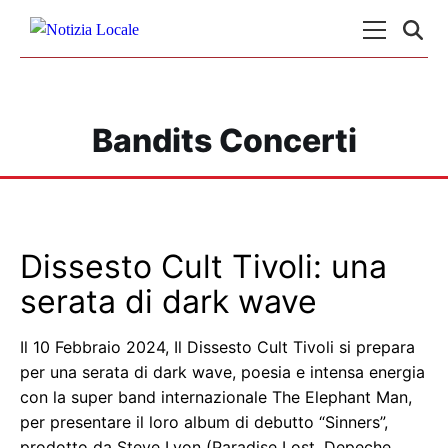
Skip to content
Menu Princ
Bandits Concerti
Dissesto Cult Tivoli: una
serata di dark wave
Il 10 Febbraio 2024, Il Dissesto Cult Tivoli si prepara
per una serata di dark wave, poesia e intensa energia
con la super band internazionale The Elephant Man,
per presentare il loro album di debutto “Sinners”,
prodotto da Steve Lyon (Paradise Lost, Depeche