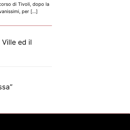
orso di Tivoli, dopo la
vanissimi, per […]
ille ed il
ssa”