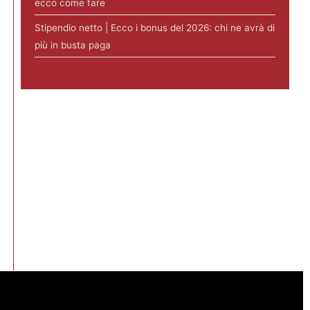
ecco come fare
Stipendio netto | Ecco i bonus del 2026: chi ne avrà di
più in busta paga